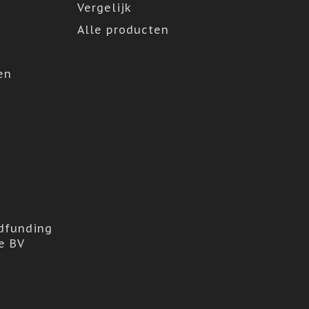
Vergelijk
Alle producten
en
dfunding
e BV