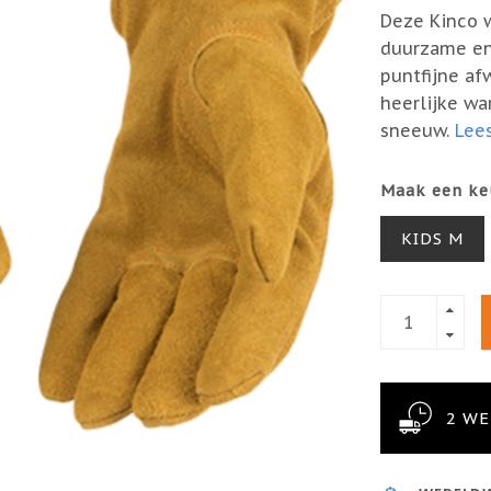
Deze Kinco 
duurzame en 
puntfijne af
heerlijke wa
sneeuw.
Lees
Maak een ke
KIDS M
2 W