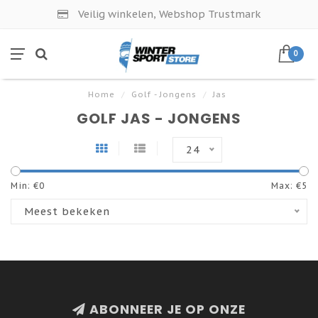
Veilig winkelen, Webshop Trustmark
0
Home
/
Golf - Jongens
/
Jas
GOLF JAS - JONGENS
24
Min: €
0
Max: €
5
Meest bekeken
ABONNEER JE OP ONZE