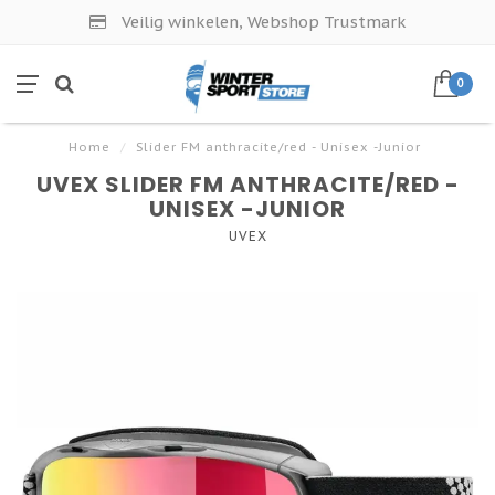
Veilig winkelen, Webshop Trustmark
0
Home
/
Slider FM anthracite/red - Unisex -Junior
UVEX SLIDER FM ANTHRACITE/RED -
UNISEX -JUNIOR
UVEX