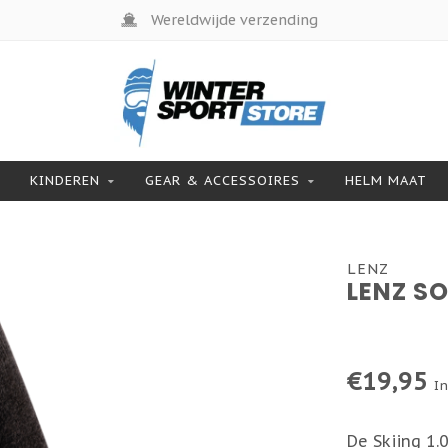
Wereldwijde verzending
KINDEREN
GEAR & ACCESSOIRES
HELM MAAT
LENZ
LENZ S
€19,95
In
De Skiing 1.