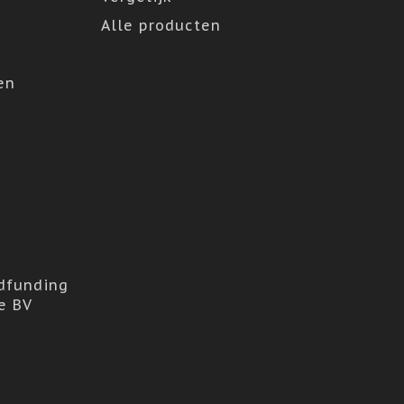
Alle producten
en
dfunding
e BV