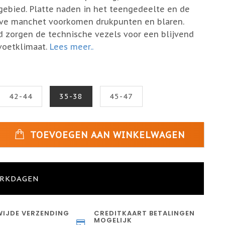
ebied. Platte naden in het teengedeelte en de
eve manchet voorkomen drukpunten en blaren.
jd zorgen de technische vezels voor een blijvend
oetklimaat.
Lees meer..
42-44
35-38
45-47
TOEVOEGEN AAN WINKELWAGEN
ERKDAGEN
IJDE VERZENDING
CREDITKAART BETALINGEN
MOGELIJK