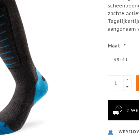
scheenbeeng
zachte acti
Tegelijkerti
aangenaam v
Maat:
*
39-41
2 W
WERELDW