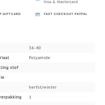
Visa & Mastercard
P GIFTCARD
FAST CHECKOUT PAYPAL
36-40
riaal
Polyamide
ling stof
ie
herfst/winter
verpakking
1