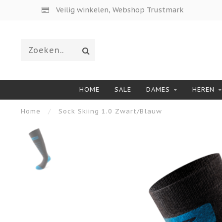
Veilig winkelen, Webshop Trustmark
HOME
SALE
DAMES
HEREN
Home
/
Sock Skiing 1.0 Zwart/Blauw