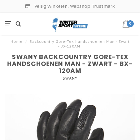
Veilig winkelen, Webshop Trustmark
0
Home
/
Backcountry Gore-Tex handschoenen Man - Zwart
- BX-120AM
SWANY BACKCOUNTRY GORE-TEX
HANDSCHOENEN MAN - ZWART - BX-
120AM
SWANY