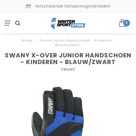
Verschillende betaalmogelijkheden
0
Home
/
X-over Junior Handschoen - Kinderen -
Blauw/Zwart
SWANY X-OVER JUNIOR HANDSCHOEN
- KINDEREN - BLAUW/ZWART
SWANY