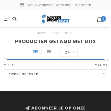
Veilig winkelen, Webshop Trustmark
0
Home
/
Tags
/
0112
PRODUCTEN GETAGD MET 0112
24
Min: €
0
Max: €
5
Meest bekeken
ABONNEER JE OP ONZE