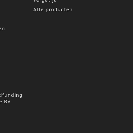
Vergelijk
Alle producten
en
dfunding
e BV