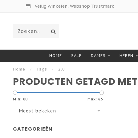
Veilig winkelen, Webshop Trustmark
HOME
SALE
DAMES
HEREN
Home
/
Tags
/
2.0
PRODUCTEN GETAGD MET 
Min: €
0
Max: €
5
Meest bekeken
CATEGORIEËN