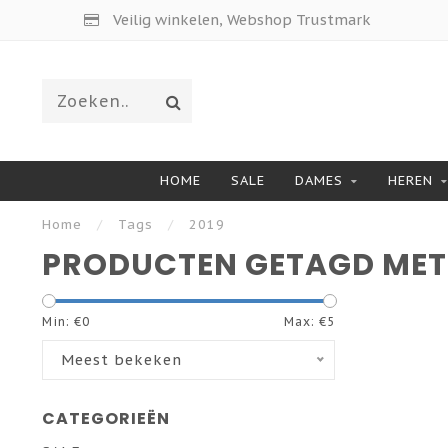
Veilig winkelen, Webshop Trustmark
HOME
SALE
DAMES
HEREN
Home
/
Tags
/
2019
PRODUCTEN GETAGD MET 
Min: €
0
Max: €
5
Meest bekeken
CATEGORIEËN