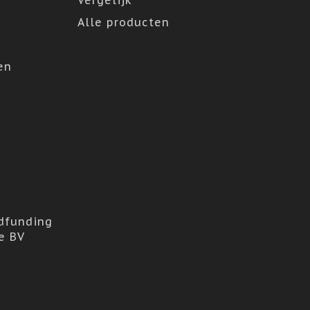
Vergelijk
Alle producten
en
dfunding
e BV