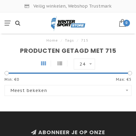
Veilig winkelen, Webshop Trustmark
0
Home
/
Tags
/
715
PRODUCTEN GETAGD MET 715
24
Min: €
0
Max: €
5
Meest bekeken
ABONNEER JE OP ONZE