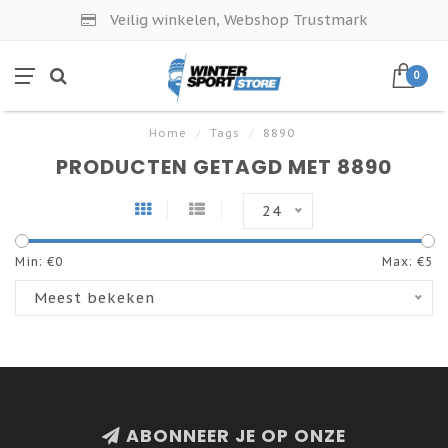
Veilig winkelen, Webshop Trustmark
0
Home
/
Tags
/
8890
PRODUCTEN GETAGD MET 8890
24
Min: €
0
Max: €
5
Meest bekeken
ABONNEER JE OP ONZE