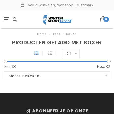
Veilig winkelen, Webshop Trustmark
0
Home
/
Tags
/
boxer
PRODUCTEN GETAGD MET BOXER
24
Min: €
0
Max: €
5
Meest bekeken
ABONNEER JE OP ONZE