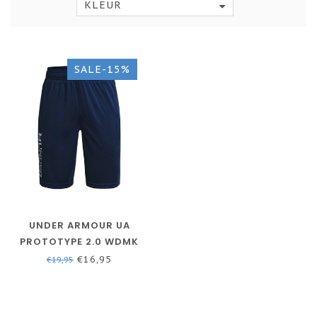
KLEUR
SALE-15%
UNDER ARMOUR UA
PROTOTYPE 2.0 WDMK
SHORTS-
€16,95
€19,95
ACADEMY/BLAUW