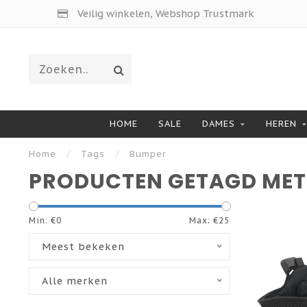
Veilig winkelen, Webshop Trustmark
HOME
SALE
DAMES
HEREN
Home
/
Tags
/
Bumper
PRODUCTEN GETAGD MET
Min: €
0
Max: €
25
Meest bekeken
Alle merken