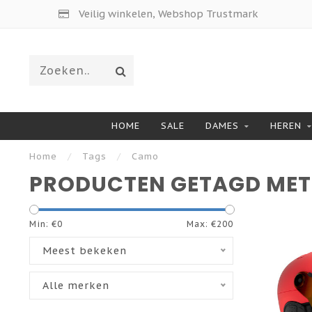
Veilig winkelen, Webshop Trustmark
HOME
SALE
DAMES
HEREN
Home
/
Tags
/
Camo
PRODUCTEN GETAGD ME
Min: €
0
Max: €
200
Meest bekeken
Alle merken