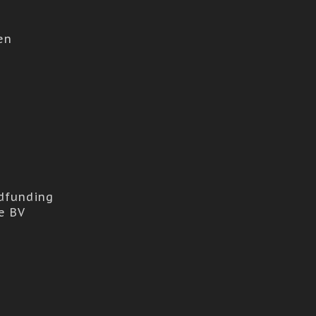
en
dfunding
e BV