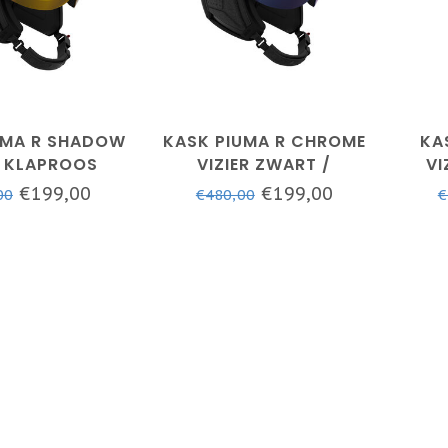
UMA R SHADOW
KASK PIUMA R CHROME
KA
R KLAPROOS
VIZIER ZWART /
VI
REGENBOOG
€199,00
€199,00
00
€480,00
€