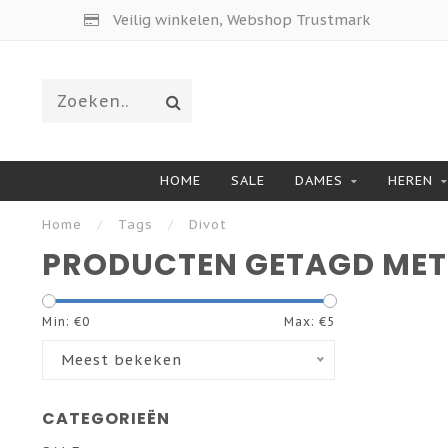
Veilig winkelen, Webshop Trustmark
HOME
SALE
DAMES
HEREN
Home
/
Tags
/
Divot
PRODUCTEN GETAGD MET
Min: €
0
Max: €
5
Meest bekeken
CATEGORIEËN