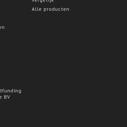
Vergelijk
Alle producten
en
dfunding
e BV