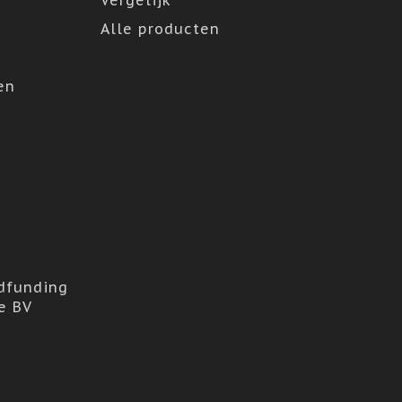
Vergelijk
Alle producten
en
dfunding
e BV