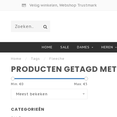
Veilig winkelen, Webshop Trustmark
HOME
SALE
DAMES
HEREN
Home
/
Tags
/
Fleeche
PRODUCTEN GETAGD MET
Min: €
0
Max: €
5
Meest bekeken
CATEGORIEËN