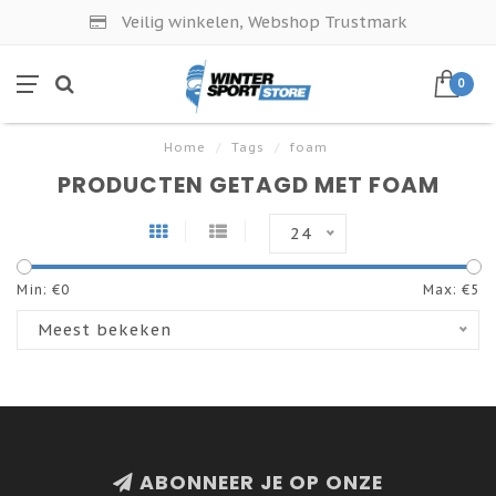
Veilig winkelen, Webshop Trustmark
0
Home
/
Tags
/
foam
PRODUCTEN GETAGD MET FOAM
24
Min: €
0
Max: €
5
Meest bekeken
ABONNEER JE OP ONZE