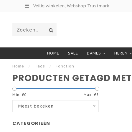
Veilig winkelen, Webshop Trustmark
HOME
SALE
DAMES
HEREN
Home
/
Tags
/
Fonction
PRODUCTEN GETAGD MET
Min: €
0
Max: €
5
Meest bekeken
CATEGORIEËN