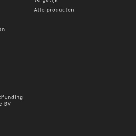
Vergelijk
Alle producten
en
dfunding
e BV