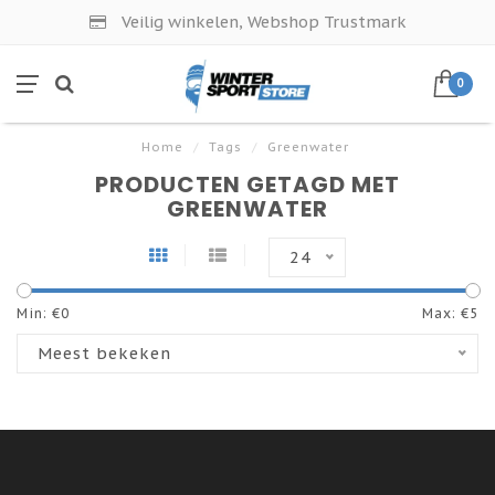
Veilig winkelen, Webshop Trustmark
0
Home
/
Tags
/
Greenwater
PRODUCTEN GETAGD MET
GREENWATER
24
Min: €
0
Max: €
5
Meest bekeken