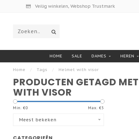
Veilig winkelen, Webshop Trustmark
HOME
SALE
DAMES
HEREN
Home
/
Tags
/
Helmet with visor
PRODUCTEN GETAGD MET
WITH VISOR
Min: €
0
Max: €
5
Meest bekeken
CATEGORIEËN