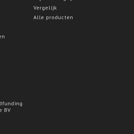
Vergelijk
Alle producten
en
dfunding
e BV