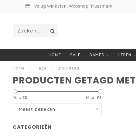
Veilig winkelen, Webshop Trustmark
HOME
SALE
DAMES
HEREN
Home
/
Tags
/
Insulated
PRODUCTEN GETAGD MET
Min: €
0
Max: €
5
Meest bekeken
CATEGORIEËN