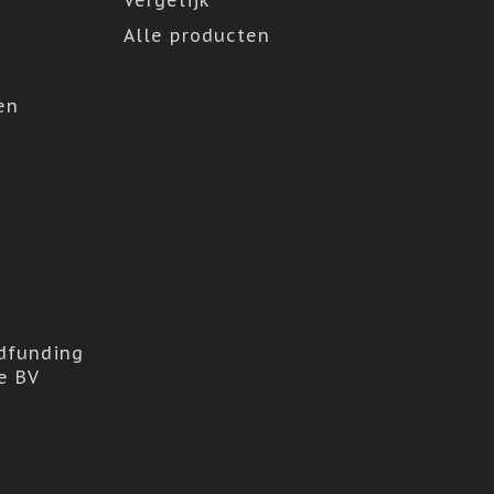
Vergelijk
Alle producten
en
dfunding
e BV