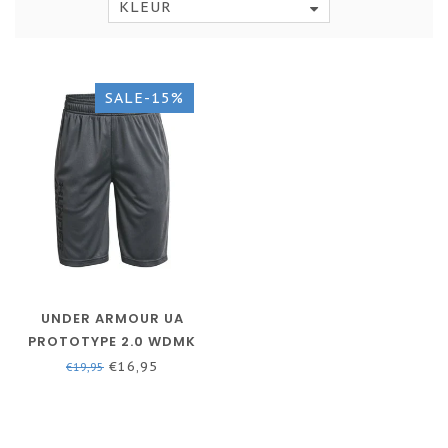
KLEUR
SALE-15%
UNDER ARMOUR UA
PROTOTYPE 2.0 WDMK
SHORTS-PITCH GRIJS
€16,95
€19,95