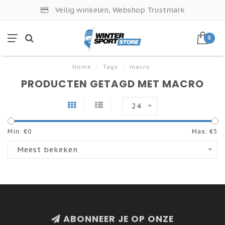
Veilig winkelen, Webshop Trustmark
0
Home
/
Tags
/
macro
PRODUCTEN GETAGD MET MACRO
24
Min: €
0
Max: €
5
Meest bekeken
ABONNEER JE OP ONZE