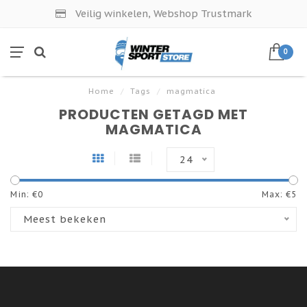
Veilig winkelen, Webshop Trustmark
0
Home
/
Tags
/
magmatica
PRODUCTEN GETAGD MET
MAGMATICA
24
Min: €
0
Max: €
5
Meest bekeken