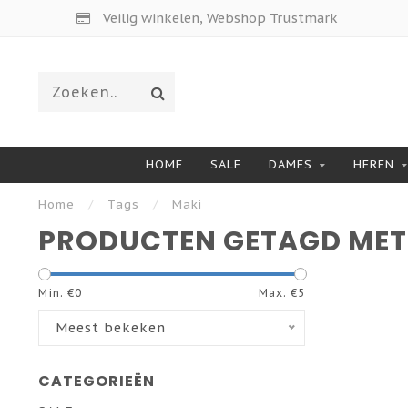
Veilig winkelen, Webshop Trustmark
HOME
SALE
DAMES
HEREN
Home
/
Tags
/
Maki
PRODUCTEN GETAGD MET
Min: €
0
Max: €
5
Meest bekeken
CATEGORIEËN