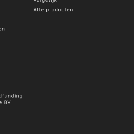
Vergelijk
Alle producten
en
dfunding
e BV