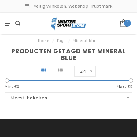
Veilig winkelen, Webshop Trustmark
0
Home
/
Tags
/
Mineral blue
PRODUCTEN GETAGD MET MINERAL
BLUE
24
Min: €
0
Max: €
5
Meest bekeken