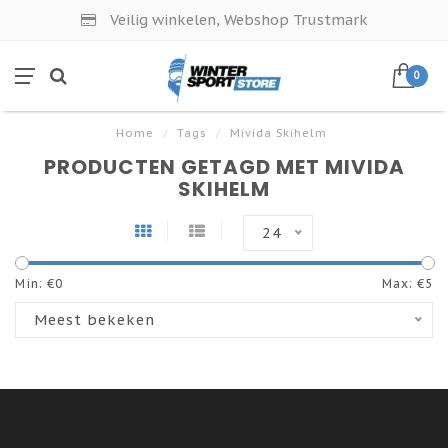
Veilig winkelen, Webshop Trustmark
0
Home
/
Tags
/
Mivida Skihelm
PRODUCTEN GETAGD MET MIVIDA
SKIHELM
24
Min: €
0
Max: €
5
Meest bekeken