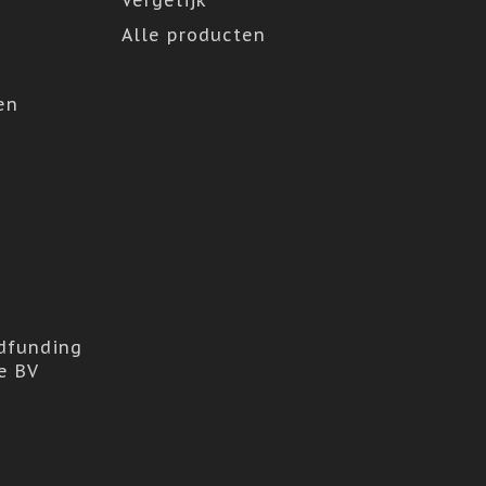
Vergelijk
Alle producten
en
dfunding
e BV