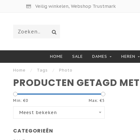
Veilig winkelen, Webshop Trustmark
HOME
SALE
DAMES
HEREN
Home
/
Tags
/
Photo
PRODUCTEN GETAGD MET
Min: €
0
Max: €
5
Meest bekeken
CATEGORIEËN