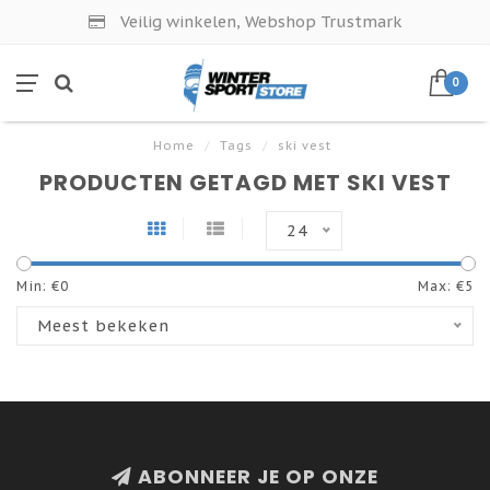
Veilig winkelen, Webshop Trustmark
0
Home
/
Tags
/
ski vest
PRODUCTEN GETAGD MET SKI VEST
24
Min: €
0
Max: €
5
Meest bekeken
ABONNEER JE OP ONZE