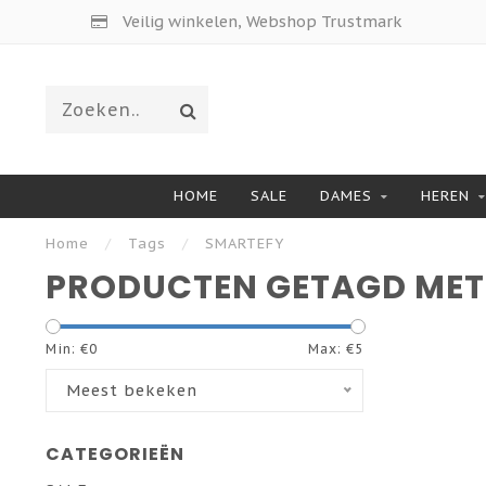
Veilig winkelen, Webshop Trustmark
HOME
SALE
DAMES
HEREN
Home
/
Tags
/
SMARTEFY
PRODUCTEN GETAGD MET
Min: €
0
Max: €
5
Meest bekeken
CATEGORIEËN