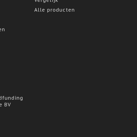
Vergelijk
Alle producten
en
dfunding
e BV