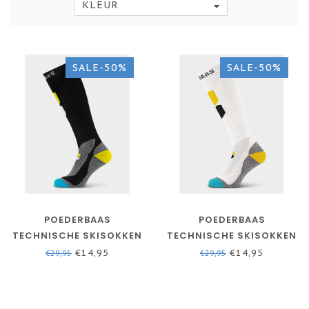
KLEUR
SALE-50%
SALE-50%
POEDERBAAS
POEDERBAAS
TECHNISCHE SKISOKKEN
TECHNISCHE SKISOKKEN
BAMBOO 1-PACK ZWART
BAMBOO 1-PACK WIT
€14,95
€14,95
€29,95
€29,95