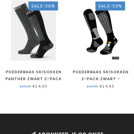
SALE-50%
SALE-50%
POEDERBAAS SKISOKKEN
POEDERBAAS SKISOKKEN
PANTHER ZWART 2-PACK
2-PACK ZWART -
- DAMES
WINTERSPORTSOKKEN -
€14,95
€14,95
€29,95
€29,95
MANNEN