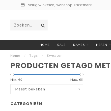
Veilig winkelen, Webshop Trustmark
HOME
SALE
DAMES
HEREN
Home
/
Tags
/
Sweater
PRODUCTEN GETAGD MET
Min: €
0
Max: €
5
Meest bekeken
CATEGORIEËN