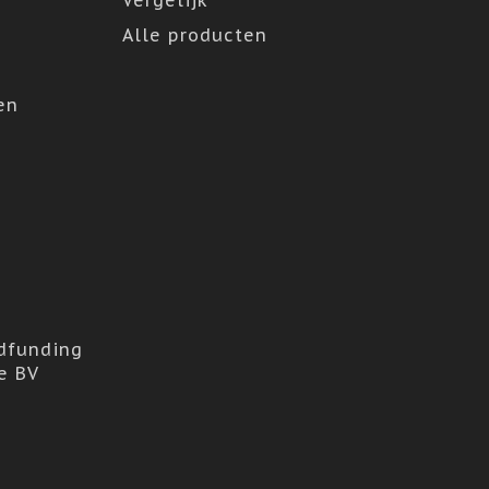
Vergelijk
Alle producten
en
dfunding
e BV