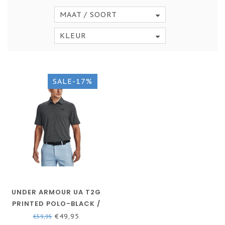
MAAT / SOORT
KLEUR
SALE-17%
UNDER ARMOUR UA T2G
PRINTED POLO-BLACK /
WHITE / BLACK
€49,95
€59,95