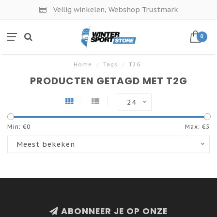
Veilig winkelen, Webshop Trustmark
0
Home
/
Tags
/
T2G
PRODUCTEN GETAGD MET T2G
24
Min: €
0
Max: €
5
Meest bekeken
ABONNEER JE OP ONZE