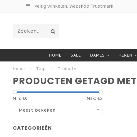
Veilig winkelen, Webshop Trustmark
HOME
SALE
DAMES
HEREN
Home
/
Tags
/
Traingle
PRODUCTEN GETAGD MET
Min: €
0
Max: €
5
Meest bekeken
CATEGORIEËN