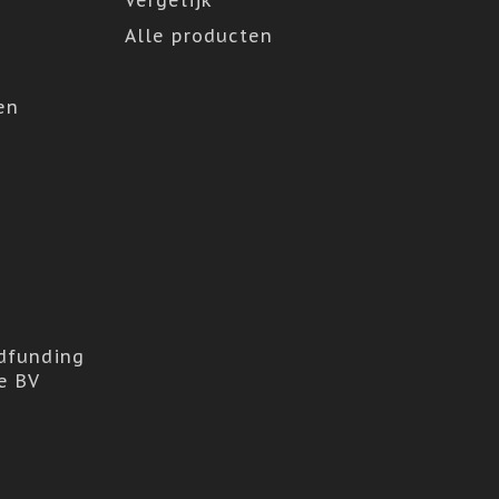
Vergelijk
Alle producten
en
dfunding
e BV