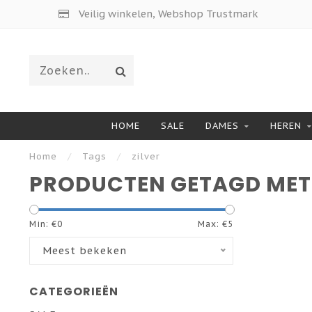
Veilig winkelen, Webshop Trustmark
HOME
SALE
DAMES
HEREN
Home
/
Tags
/
zilver
PRODUCTEN GETAGD MET 
Min: €
0
Max: €
5
Meest bekeken
CATEGORIEËN