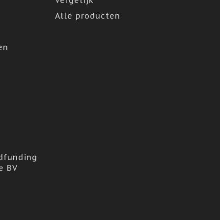
Vergelijk
Alle producten
en
dfunding
e BV