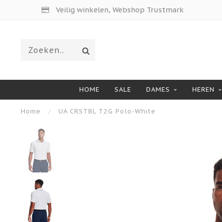
Veilig winkelen, Webshop Trustmark
HOME
SALE
DAMES
HEREN
Home
/
UA CRSTBL T2G Polo-White