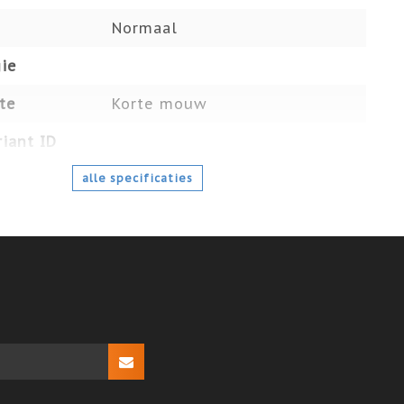
Normaal
ie
te
Korte mouw
iant ID
alle specificaties