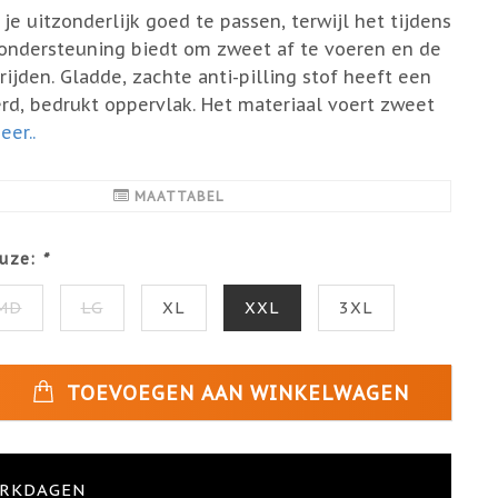
e uitzonderlijk goed te passen, terwijl het tijdens
ondersteuning biedt om zweet af te voeren en de
rijden. Gladde, zachte anti-pilling stof heeft een
rd, bedrukt oppervlak. Het materiaal voert zweet
er..
MAATTABEL
uze:
*
MD
LG
XL
XXL
3XL
TOEVOEGEN AAN WINKELWAGEN
ERKDAGEN