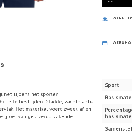
WERELDW
WEBSHO
WS
Sport
l het tijdens het sporten
Basismate
tte te bestrijden. Gladde, zachte anti-
ervlak. Het materiaal voert zweet af en
Percentag
de groei van geurveroorzakende
basismate
Samenstel