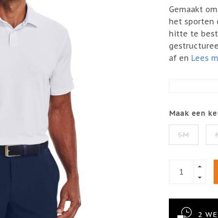
Gemaakt om j
het sporten 
hitte te best
gestructuree
af en
Lees me
Maak een ke
SM
2 W