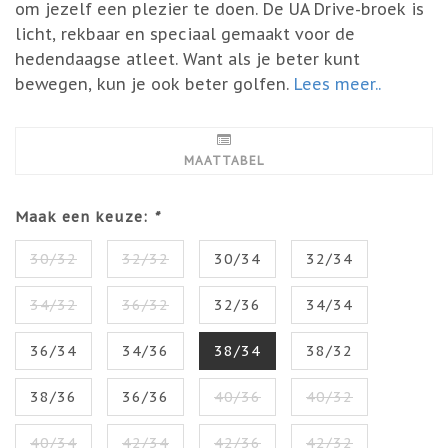
om jezelf een plezier te doen. De UA Drive-broek is
licht, rekbaar en speciaal gemaakt voor de
hedendaagse atleet. Want als je beter kunt
bewegen, kun je ook beter golfen.
Lees meer..
MAATTABEL
Maak een keuze:
*
30/32
32/32
30/34
32/34
34/32
36/32
32/36
34/34
36/34
34/36
38/34
38/32
38/36
36/36
40/36
40/32
40/34
42/34
42/36
42/32