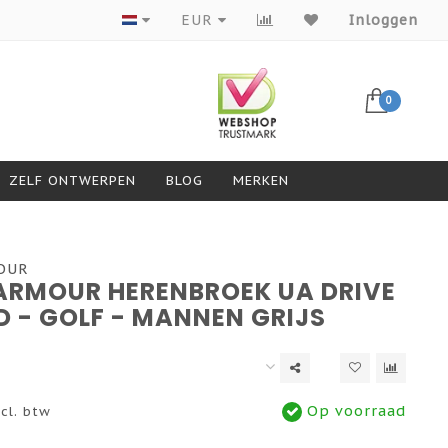
Producten van topmerken
EUR
Inloggen
0
ZELF ONTWERPEN
BLOG
MERKEN
OUR
ARMOUR HERENBROEK UA DRIVE
D - GOLF - MANNEN GRIJS
Op voorraad
cl. btw