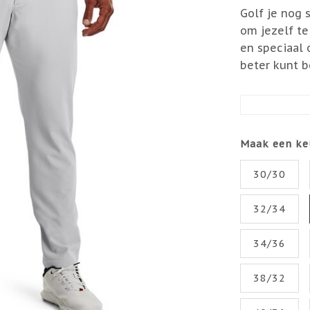
Golf je nog s
om jezelf te 
en speciaal 
beter kunt b
Maak een ke
30/30
32/34
34/36
38/32