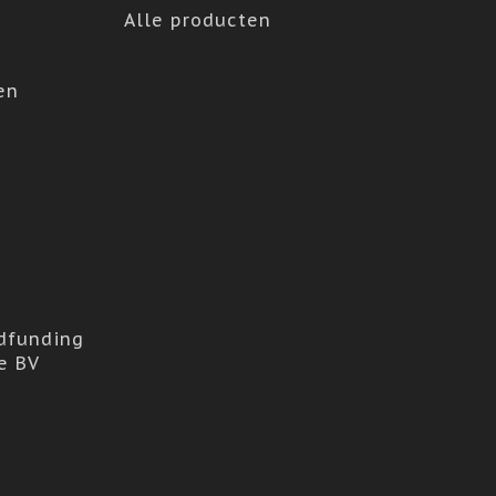
Alle producten
en
dfunding
e BV