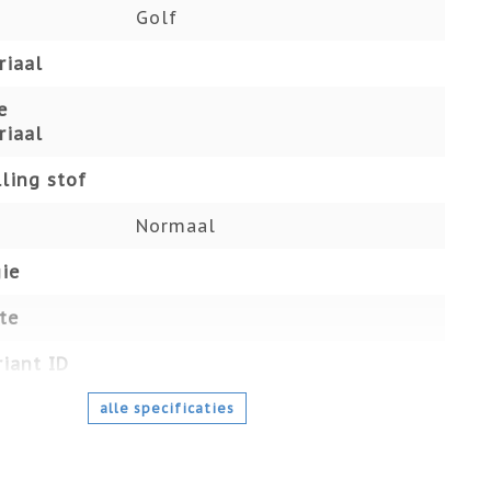
Golf
riaal
e
riaal
ling stof
Normaal
ie
te
iant ID
alle specificaties