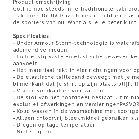
Product omschrijving:
Golf je nog steeds in je traditionele kaki bro
trakteren. De UA Drive-broek is licht en elas
de sporters van nu. Want als je je beter kunt
Specificaties:
- Under Armour Storm-technologie is wateraf
ademend vermogen
- Lichte, slijtvaste en elastische geweven k
aanvoelt
- Het materiaal rekt in vier richtingen voor 
- De elastische tailleband beweegt met je m
binnenkant dat je shirt op zijn plaats blijft t
- Vlakke voorkant en vier zakken
- De stof van het hoofddeel bestaat uit min
exclusief afwerkingen en versieringenPASVO
- Koud wassen in de wasmachine met soortgel
- Alleen chloorvrij bleekmiddel gebruiken als
- Drogen op lage temperatuur
- Niet strijken