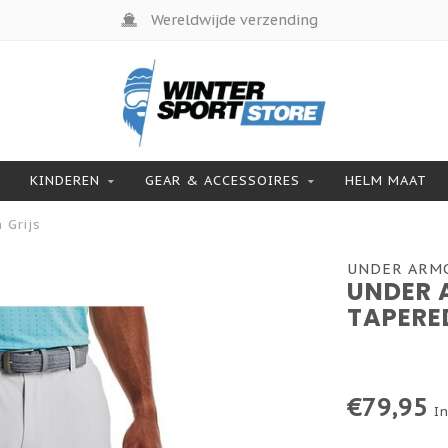
Wereldwijde verzending
KINDEREN
GEAR & ACCESSOIRES
HELM MAAT
 Grijs
UNDER ARM
UNDER 
TAPERE
€79,95
In