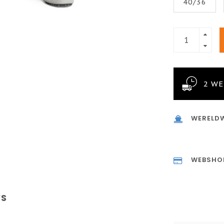
40/36
2 W
WERELDW
WEBSHO
WS