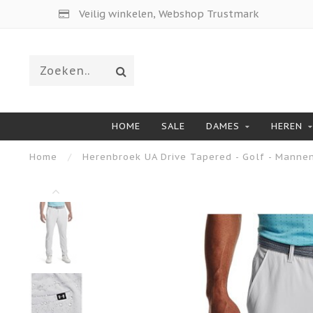
Veilig winkelen, Webshop Trustmark
HOME
SALE
DAMES
HEREN
Home
/
Herenbroek UA Drive Tapered - Golf - Mannen