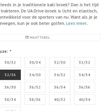
teeds in je traditionele kaki broek? Dan is het tijd
trakteren. De UA Drive-broek is licht en elastisch,
ontwikkeld voor de sporters van nu. Want als je je
ewegen, kun je ook beter golfen.
Lees meer..
MAATTABEL
uze:
*
30/32
30/34
32/30
32/32
32/36
34/30
34/32
34/34
36/30
36/32
36/34
36/36
38/34
38/36
40/32
40/34