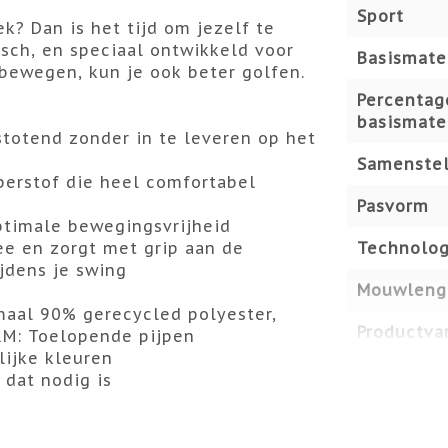
Sport
ek? Dan is het tijd om jezelf te
tisch, en speciaal ontwikkeld voor
Basismate
 bewegen, kun je ook beter golfen.
Percentag
basismate
stotend zonder in te leveren op het
Samenstel
eperstof die heel comfortabel
Pasvorm
optimale bewegingsvrijheid
ee en zorgt met grip aan de
Technolog
ijdens je swing
Mouwleng
imaal 90% gerecycled polyester,
Productvar
RM: Toelopende pijpen
ijke kleuren
 dat nodig is