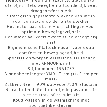
HeatGear® is een ultrazachte, gladde stof
die bijna niets weegt en uitzonderlijk veel
draagcomfort biedt
Strategisch geplaatste vlakken van mesh
voor ventilatie op de juiste plekken
Het materiaal rekt in vier richtingen voor
optimale bewegingsvrijheid
Het materiaal voert zweet af en droogt erg
snel
Ergonomische Flatlock-naden voor extra
comfort en bewegingsvrijheid
Speciaal ontworpen elastische tailleband
met ARMOUR-print
Stijlnummer: 1361737
Binnenbeenlengte: YMD 13 cm (+/- 3 cm per
maat)
Zakken: Nee
90% polyester/10% elastaan
Nauwsluitend:
Gestroomlijnde pasvorm die
niet te strak of te ruim zit.
Koud wassen in de wasmachine met
soortgelijke kleuren