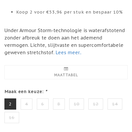
Koop 2 voor €53,96 per stuk en bespaar 10%
Under Armour Storm-technologie is waterafstotend
zonder afbreuk te doen aan het ademend
vermogen. Lichte, slijtvaste en supercomfortabele
geweven stretchstof.
Lees meer..
MAATTABEL
Maak een keuze:
*
2
4
6
8
10
12
14
16