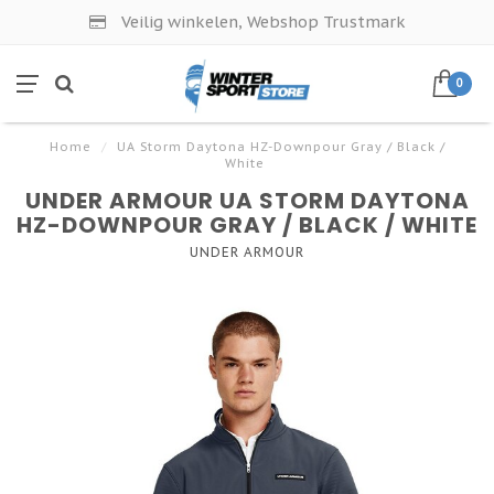
Veilig winkelen, Webshop Trustmark
0
Home
/
UA Storm Daytona HZ-Downpour Gray / Black /
White
UNDER ARMOUR UA STORM DAYTONA
HZ-DOWNPOUR GRAY / BLACK / WHITE
UNDER ARMOUR