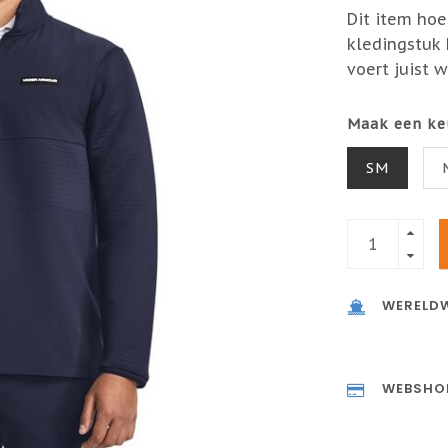
Dit item hoe
kledingstuk 
voert juist 
Maak een ke
SM
WERELDW
WEBSHO