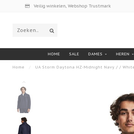
Veilig winkelen, Webshop Trustmark
HOME
SALE
DAMES
HEREN
Home
/
UA Storm Daytona HZ-Midnight Navy / / Whit