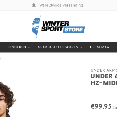
Wereldwijde verzending
KINDEREN
GEAR & ACCESSOIRES
HELM MAAT
e
UNDER ARM
UNDER 
HZ-MID
€99,95
In