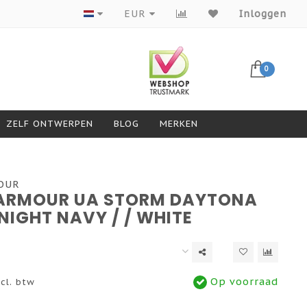
Producten van topmerken
EUR
Inloggen
0
ZELF ONTWERPEN
BLOG
MERKEN
OUR
ARMOUR UA STORM DAYTONA
NIGHT NAVY / / WHITE
Op voorraad
cl. btw