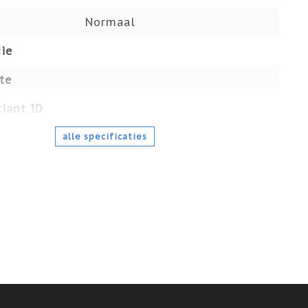
Normaal
ie
te
iant ID
alle specificaties