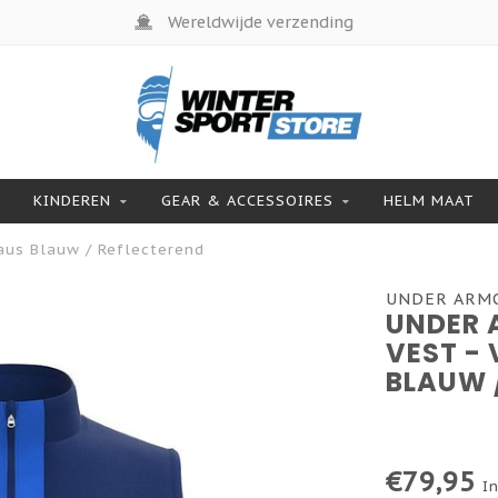
Wereldwijde verzending
KINDEREN
GEAR & ACCESSOIRES
HELM MAAT
aus Blauw / Reflecterend
UNDER ARM
UNDER 
VEST -
BLAUW 
€79,95
In