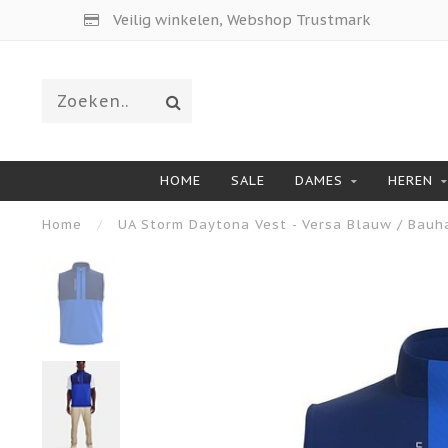
Veilig winkelen, Webshop Trustmark
HOME
SALE
DAMES
HEREN
Home
/
UA Storm Daytona Vest - Versa Blauw / Bauh