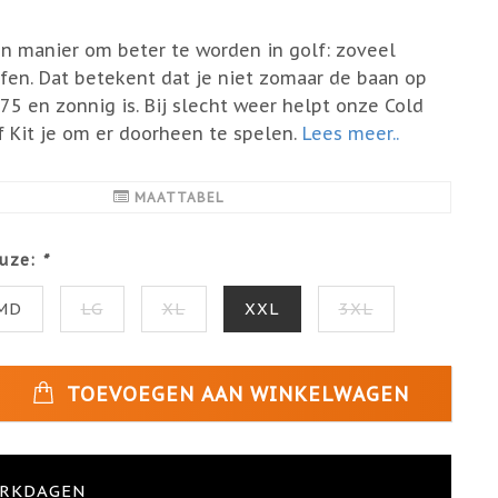
én manier om beter te worden in golf: zoveel
fen. Dat betekent dat je niet zomaar de baan op
 75 en zonnig is. Bij slecht weer helpt onze Cold
 Kit je om er doorheen te spelen.
Lees meer..
MAATTABEL
uze:
*
MD
LG
XL
XXL
3XL
TOEVOEGEN AAN WINKELWAGEN
ERKDAGEN