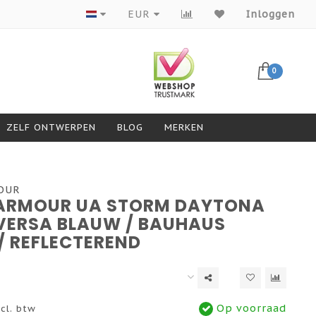
Producten van topmerken
EUR
Inloggen
0
ZELF ONTWERPEN
BLOG
MERKEN
OUR
ARMOUR UA STORM DAYTONA
 VERSA BLAUW / BAUHAUS
/ REFLECTEREND
Op voorraad
cl. btw