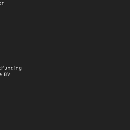
en
dfunding
e BV