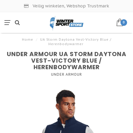
Veilig winkelen, Webshop Trustmark
0
Home
/
UA Storm Daytona Vest-Victory Blue /
Herenbodywarmer
UNDER ARMOUR UA STORM DAYTONA
VEST-VICTORY BLUE /
HERENBODYWARMER
UNDER ARMOUR