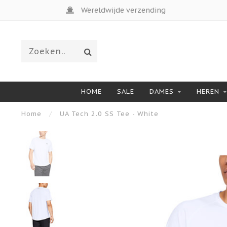
Wereldwijde verzending
HOME
SALE
DAMES
HEREN
Home
/
UA Tech 2.0 SS Tee - White