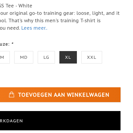
SS Tee - White
ur original go-to training gear: loose, light, and it
l. That's why this men's training T-shirt is
you need.
Lees meer..
uze:
*
SM
MD
LG
XL
XXL
TOEVOEGEN AAN WINKELWAGEN
ERKDAGEN