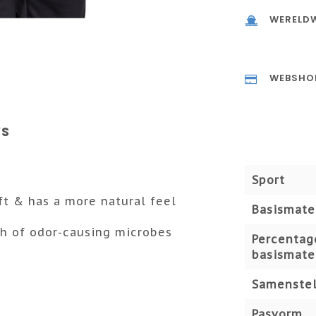
WERELDW
WEBSHO
WS
Sport
oft & has a more natural feel
Basismate
h of odor-causing microbes
Percentag
basismate
Samenstel
Pasvorm