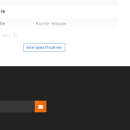
ie
te
Korte mouw
iant ID
alle specificaties