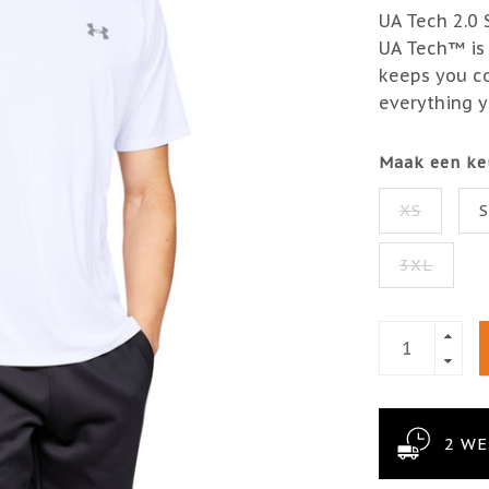
UA Tech 2.0 
UA Tech™ is o
keeps you coo
everything 
Maak een ke
XS
3XL
2 W