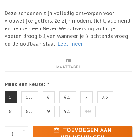
Deze schoenen zijn volledig ontworpen voor
vrouwelijke golfers. Ze zijn modern, licht, ademend
en hebben een Never-Wet-afwerking zodat je
voeten droog blijven wanneer je 's ochtends vroeg
op de golfbaan staat.
Lees meer..
MAATTABEL
Maak een keuze:
*
5
5.5
6
6.5
7
7.5
8
8.5
9
9.5
10
TOEVOEGEN AAN