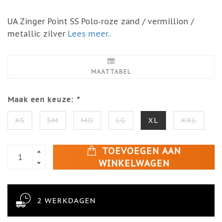
UA Zinger Point SS Polo-roze zand / vermillion /
metallic zilver
Lees meer..
MAATTABEL
Maak een keuze:
*
XS
SM
MD
LG
XL
XXL
TOEVOEGEN AAN
WINKELWAGEN
2 WERKDAGEN