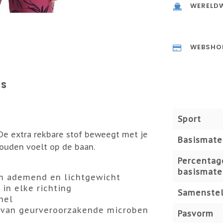
WERELDW
WEBSHO
WS
Sport
De extra rekbare stof beweegt met je
Basismate
houden voelt op de baan.
Percentag
basismate
eem ademend en lichtgewicht
in elke richting
Samenstel
nel
 van geurveroorzakende microben
Pasvorm