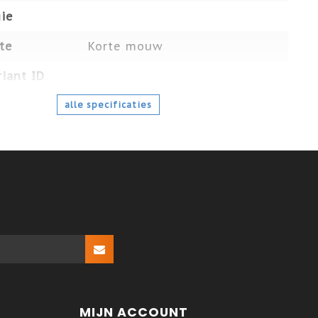
ie
te
Korte mouw
iant ID
alle specificaties
MIJN ACCOUNT