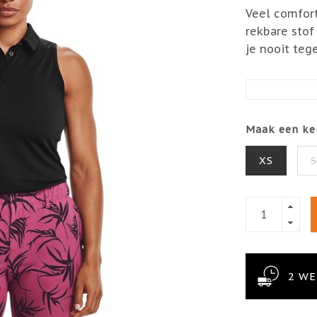
Veel comfort
rekbare stof
je nooit te
Maak een ke
XS
2 W