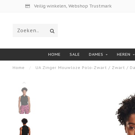
Veilig winkelen, Webshop Trustmark
HOME
SALE
DAMES
HEREN
Home
/
UA Zinger Mouwloze Polo-Zwart / Zwart / D