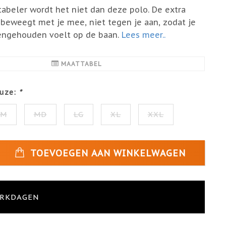
abeler wordt het niet dan deze polo. De extra
 beweegt met je mee, niet tegen je aan, zodat je
gengehouden voelt op de baan.
Lees meer..
MAATTABEL
uze:
*
SM
MD
LG
XL
XXL
TOEVOEGEN AAN WINKELWAGEN
ERKDAGEN