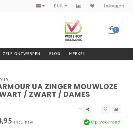
Producten van topmerken
EUR
Inloggen
0
ZELF ONTWERPEN
BLOG
MERKEN
OUR
ARMOUR UA ZINGER MOUWLOZE
WART / ZWART / DAMES
,95
Op voorraad
Incl. btw